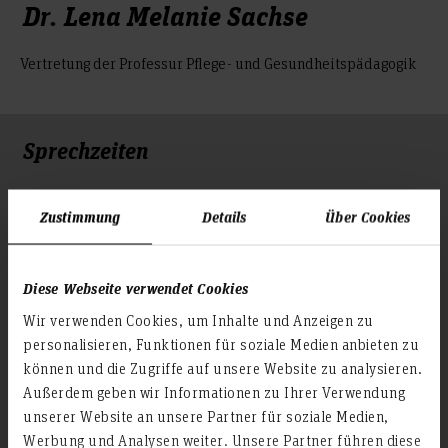
Dr. Lena Melanie Sachse
Vertretung der Professur Pflege- und Gesundheitspädagogik
Sprechzeiten
nach Vereinbarung
Zustimmung
Details
Über Cookies
Lehrgebiet
Diese Webseite verwendet Cookies
Vertretung der Professur Pflege- und
Wir verwenden Cookies, um Inhalte und Anzeigen zu
Gesundheitspädagogik
personalisieren, Funktionen für soziale Medien anbieten zu
können und die Zugriffe auf unsere Website zu analysieren.
Mitgliedschaften
Außerdem geben wir Informationen zu Ihrer Verwendung
unserer Website an unsere Partner für soziale Medien,
Assoziiertes Mitglied in der DFG – Sektion Berufs- und
Werbung und Analysen weiter. Unsere Partner führen diese
Wirtschaftspädagogik