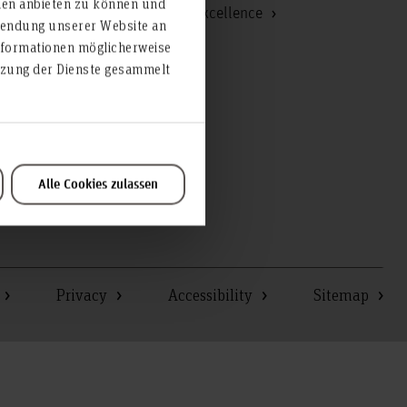
ien anbieten zu können und
Service Center for Teaching Excellence
rwendung unserer Website an
nformationen möglicherweise
Staff
utzung der Dienste gesammelt
Staff Council
Start-up
Strategic Development
University IT
Alle Cookies zulassen
Privacy
Accessibility
Sitemap