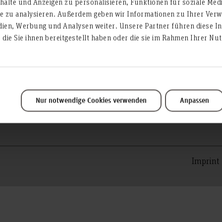
alte und Anzeigen zu personalisieren, Funktionen für soziale Med
Data protection
te zu analysieren. Außerdem geben wir Informationen zu Ihrer Ve
Executive Board
dien, Werbung und Analysen weiter. Unsere Partner führen diese I
die Sie ihnen bereitgestellt haben oder die sie im Rahmen Ihrer N
Facility management
Gender equality
iCMS
Library
Nur notwendige Cookies verwenden
Anpassen
Management of Accounting, Controlling & Finance
Imprint