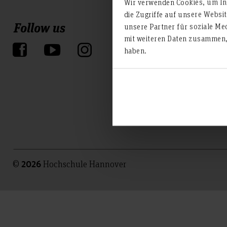
Wir verwenden Cookies, um Inh
die Zugriffe auf unsere Websi
Follow us
unsere Partner für soziale Me
mit weiteren Daten zusammen, 
haben.
©
Hochschule Hannover
2026