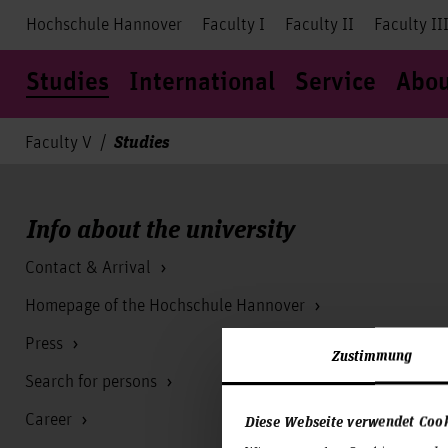
Hochschule Hannover
Faculty I
Faculty II
Faculty II
Studies
International
Service
Abou
Studies
Faculty V
Info about the university
Contact & Arrival
Homepage of the Hochschule Hannover
Press
Zustimmung
Search for persons
Career
Diese Webseite verwendet Coo