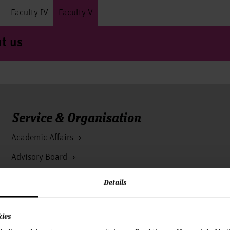
I
Faculty IV
Faculty V
t us
Service & Organisation
Academic Affairs
Advisory Board
Advisory Services
Details
Communications and Marketing
kies
Continuing education