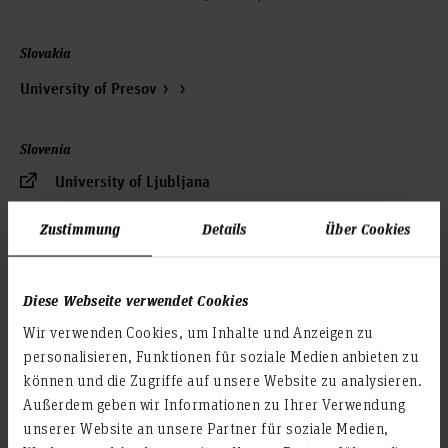
Slovakia
University of Presov
Slovenia
University of Ljubljana
Zustimmung
Details
Über Cookies
Switzerland
Fachhochschule Nordwestschweiz, Basel
Diese Webseite verwendet Cookies
Zurich University of Applied Sciences
Wir verwenden Cookies, um Inhalte und Anzeigen zu
personalisieren, Funktionen für soziale Medien anbieten zu
South Korea
können und die Zugriffe auf unsere Website zu analysieren.
Außerdem geben wir Informationen zu Ihrer Verwendung
Changsin University, Changwon
unserer Website an unsere Partner für soziale Medien,
Catholic Kwandong University, Gangneung