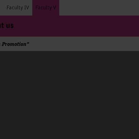
I
Faculty IV
Faculty V
t us
 Promotion"