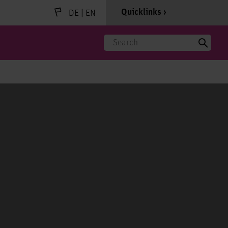
|
Quicklinks
DE
EN
Search