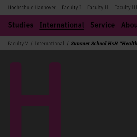
Hochschule Hannover
Faculty I
Faculty II
Faculty II
Studies
International
Service
Abou
Summer School HsH "Health
Faculty V
International