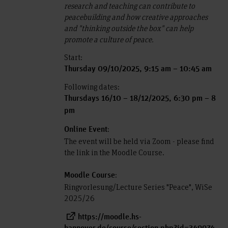
research and teaching can contribute to
peacebuilding and how creative approaches
and "thinking outside the box" can help
promote a culture of peace.
Start:
Thursday 09/10/2025, 9:15 am – 10:45 am
Following dates:
Thursdays 16/10 – 18/12/2025, 6:30 pm – 8
pm
:
Online Event
The event will be held via Zoom - please find
the link in the Moodle Course.
:
Moodle Course
Ringvorlesung/Lecture Series "Peace", WiSe
2025/26
https://moodle.hs-