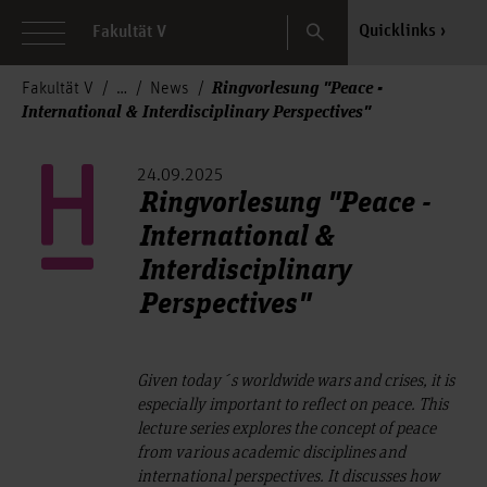
Search
Quicklinks
Fakultät V
Ringvorlesung "Peace -
Fakultät V
News
International & Interdisciplinary Perspectives"
24.09.2025
Ringvorlesung "Peace -
International &
Interdisciplinary
Perspectives"
Given today´s worldwide wars and crises, it is
especially important to reflect on peace. This
lecture series explores the concept of peace
from various academic disciplines and
international perspectives. It discusses how