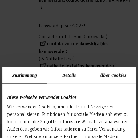
hannover.de/course/section.php?id=349974
Password: peace2025!
Contact: Cordula von Denkowski (
cordula-von.denkowski(at)hs-
hannover.de
) & Nathalie Lex (
)
nathalie.lex(at)hs-hannover.de
Zustimmung
Details
Über Cookies
For more Information click
here
Teilen
Diese Webseite verwendet Cookies
Wir verwenden Cookies, um Inhalte und Anzeigen zu
personalisieren, Funktionen für soziale Medien anbieten zu
können und die Zugriffe auf unsere Website zu analysieren.
Außerdem geben wir Informationen zu Ihrer Verwendung
Folgen Sie uns
unserer Website an unsere Partner für soziale Medien,
Zum Seitenanfang