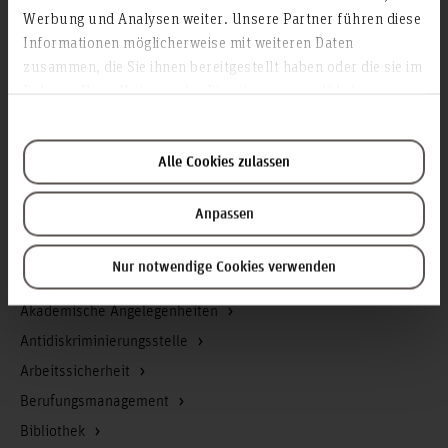
Werbung und Analysen weiter. Unsere Partner führen diese
Informationen möglicherweise mit weiteren Daten
zusammen, die Sie ihnen bereitgestellt haben oder die sie im
Infos zur Hochschule
Rahmen Ihrer Nutzung der Dienste gesammelt haben.
Kontakt und Anreise
Startseite Hochschule Hannover
Alle Cookies zulassen
Presse
Personensuche
Anpassen
Karriere
Nur notwendige Cookies verwenden
Service & Organisation
Akademische Angelegenheiten
Antidiskriminierungsstelle
Arbeitssicherheit
Berufungsmanagement
Bibliothek