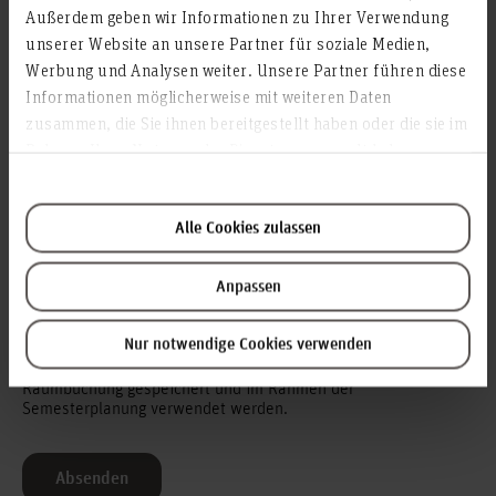
Bitte wählen
Außerdem geben wir Informationen zu Ihrer Verwendung
unserer Website an unsere Partner für soziale Medien,
Werbung und Analysen weiter. Unsere Partner führen diese
Anmerkungen (Optional)
Informationen möglicherweise mit weiteren Daten
zusammen, die Sie ihnen bereitgestellt haben oder die sie im
Rahmen Ihrer Nutzung der Dienste gesammelt haben.
Alle Cookies zulassen
Dies ist ein weiterer Termin einer bestehenden
Veranstaltung.
Anpassen
Nur notwendige Cookies verwenden
Einverständniserklärung
Ich bin damit einverstanden, dass meine Angaben für die
Raumbuchung gespeichert und im Rahmen der
Semesterplanung verwendet werden.
Absenden