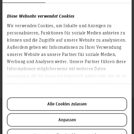
Themen vertiefen
Diese Webseite verwendet Cookies
Wir verwenden Cookies, um Inhalte und Anzeigen zu
Dekanat
personalisieren, Funktionen für soziale Medien anbieten zu
Personen
Gremien
können und die Zugriffe auf unsere Website zu analysieren.
Abteilungen
Außerdem geben wir Informationen zu Ihrer Verwendung
Hochschule & Praxis
unserer Website an unsere Partner für soziale Medien,
Gesundheitsförderung
Werbung und Analysen weiter. Unsere Partner führen diese
Projekte
Informationen möglicherweise mit weiteren Daten
Alumni-Arbeit
zusammen, die Sie ihnen bereitgestellt haben oder die sie im
Dezentrale Gleichstellung der Fakultät V
Rahmen Ihrer Nutzung der Dienste gesammelt haben.
Standort & Öffnungszeiten
Alle Cookies zulassen
Folgen Sie uns
Zum Seitenanfang
Anpassen