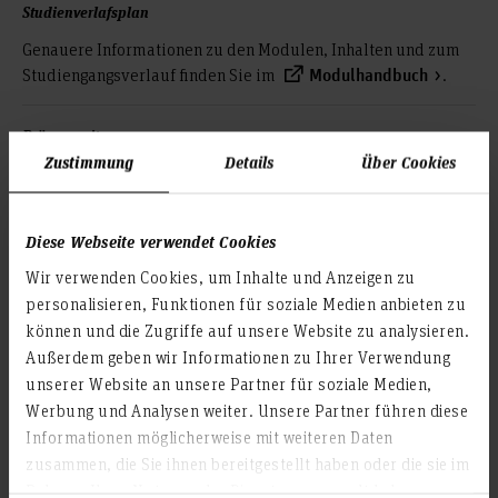
Studienverlafsplan
Genauere Informationen zu den Modulen, Inhalten und zum
Studiengangsverlauf finden Sie im
.
Modulhandbuch
Präsenzzeiten
Zustimmung
Details
Über Cookies
Semester 1 – 4, jeweils pro Semester:
Blockwoche (40 Std.) und
13 Präsenztage á 8 Std. (in der Regel Montag/ Dienstag
Diese Webseite verwendet Cookies
und Montag/ Dienstag/ Mittwoch)
zusätzlich: einzelne Termine für Modulprüfungen zum
Wir verwenden Cookies, um Inhalte und Anzeigen zu
jeweiligen Semesterende
personalisieren, Funktionen für soziale Medien anbieten zu
können und die Zugriffe auf unsere Website zu analysieren.
Semester 5:
Außerdem geben wir Informationen zu Ihrer Verwendung
Projekt im beruflichen Tätigkeitsfeld
unserer Website an unsere Partner für soziale Medien,
4,5 Präsenztage á 8 Std.
Werbung und Analysen weiter. Unsere Partner führen diese
Semester 6:
Informationen möglicherweise mit weiteren Daten
zusammen, die Sie ihnen bereitgestellt haben oder die sie im
Anfertigen der Masterarbeit (einschließlich
Rahmen Ihrer Nutzung der Dienste gesammelt haben.