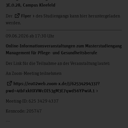
3E.0.28, Campus Kleefeld
Der
des Studiengangs kann hier heruntergeladen
Flyer
werden.
09.06.2026 ab 17:30 Uhr
Online-Informationsveranstaltungen zum Masterstudiengang
Management für Pflege- und Gesundheitsberufe
Der Link für die Teilnahme an der Veranstaltung lautet:
An Zoom-Meeting teilnehmen
https://eu02web.zoom-x.de/j/62534294337?
pwd=4tbFxkHXVWcOIS3gM3E7qwdS6YPwiA.1
Meeting-ID: 625 3429 4337
Kenncode: 205747
---