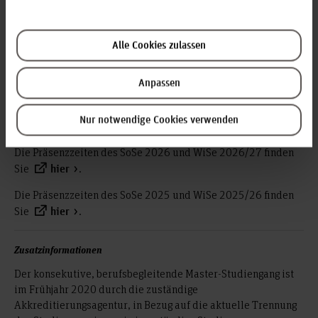
hochschulischen Begleitseminars; Termine nach
Absprache)
Die Präsenzzeiten reduzieren sich für
Achtung:
Alle Cookies zulassen
Absolvent*innen von Diplomstudiengängen in dem Umfang,
wie ECTS-Kreditpunkte aus dem Diplomstudium
Anpassen
angerechnet werden (individuelle Leistungsanerkennung).
Die Präsenzzeiten des SoSe 2027 und WiSe 2027/28 finden
Nur notwendige Cookies verwenden
Sie
.
hier
Die Präsenzzeiten des SoSe 2026 und WiSe 2026/27 finden
Sie
.
hier
Die Präsenzzeiten des SoSe 2025 und WiSe 2025/26 finden
Sie
.
hier
Zusatzinformationen
Der konsekutive, berufsbegleitende Master-Studiengang ist
im Frühjahr 2020 durch die zuständige
Akkreditierungsagentur, in Bezug auf die aktuelle Trennung