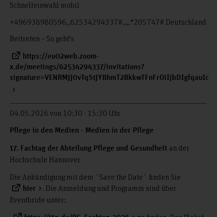
Schnelleinwahl mobil
+496938980596,,62534294337#,,,,*205747# Deutschland
Beitreten – So geht's
https://eu02web.zoom-
x.de/meetings/62534294337/invitations?
signature=VENRMJJ0vTqStJYBhmT2BkkwTFnFrOiIjbDIgfqauIc
04.05.2026 von 10:30 - 15:30 Uhr
Pflege in den Medien - Medien in der Pflege
an der
17. Fachtag der
Abteilung Pflege und Gesundheit
Hochschule Hannover
Die Ankündigung mit dem ´Save the Date` finden Sie
. Die Anmeldung und Programm sind über
hier
Eventbride unter: