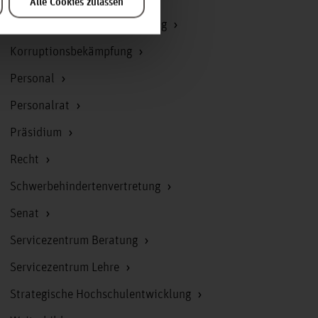
Alle Cookies zulassen
Kommunikation und Marketing
Korruptionsbekämpfung
Personal
Personalrat
Präsidium
Recht
Schwerbehindertenvertretung
Senat
Servicezentrum Beratung
Servicezentrum Lehre
Strategische Hochschulentwicklung