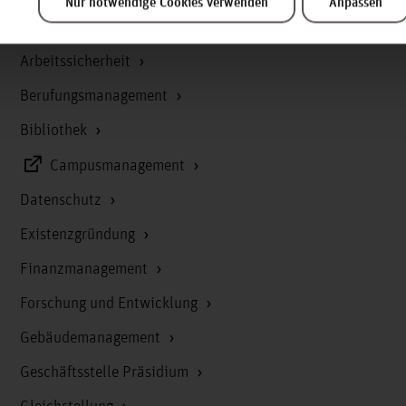
Nur notwendige Cookies verwenden
Anpassen
Antidiskriminierungsstelle
Arbeitssicherheit
Berufungsmanagement
Bibliothek
Campusmanagement
Datenschutz
Existenzgründung
Finanzmanagement
Forschung und Entwicklung
Gebäudemanagement
Geschäftsstelle Präsidium