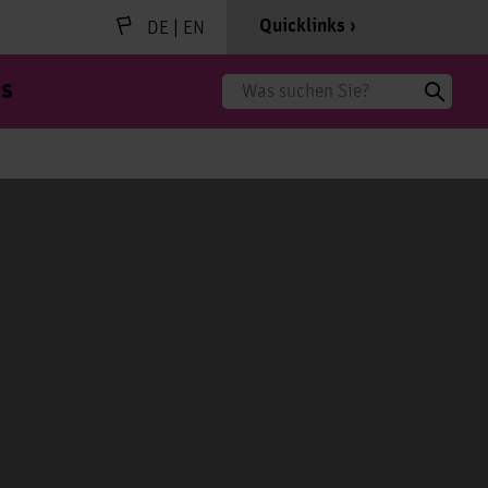
|
Quicklinks
DE
EN
s
Suche