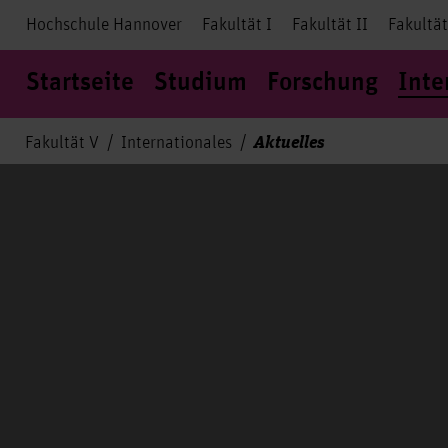
Hochschule Hannover
Fakultät I
Fakultät II
Fakultät
Startseite
Studium
Forschung
Inte
Aktuelles
Fakultät V
Internationales