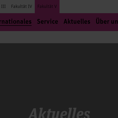
 III
Fakultät IV
Fakultät V
rnationales
Service
Aktuelles
Über un
Aktuelles