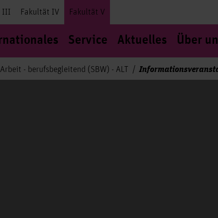
 III
Fakultät IV
Fakultät V
rnationales
Service
Aktuelles
Über un
Informationsveransta
 Arbeit - berufsbegleitend (SBW) - ALT