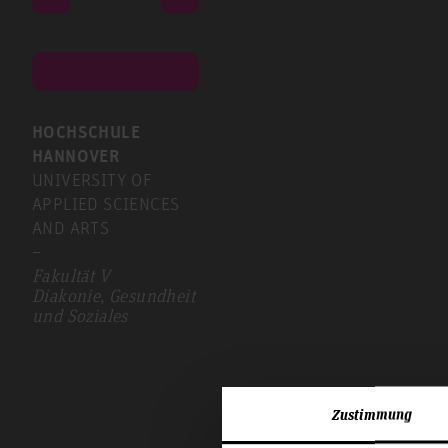
HOCHSCHULE
HANNOVER
UNIVERSITY OF
APPLIED SCIENCES
AND ARTS
–
Fakultät V
Diakonie, Gesundheit
und Soziales
Zustimmung