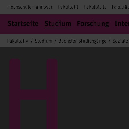
Hochschule Hannover
Fakultät I
Fakultät II
Fakultät
Startseite
Studium
Forschung
Inte
Fakultät V
Studium
Bachelor-Studiengänge
Soziale