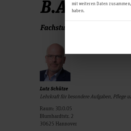
B.A. Pflege 
mit weiteren Daten zusammen, 
haben.
Fachstudienberatung
Lutz Schütze
Lehrkraft für besondere Aufgaben, Pflege 
Raum: 3D.0.05
Blumhardtstr. 2
30625 Hannover