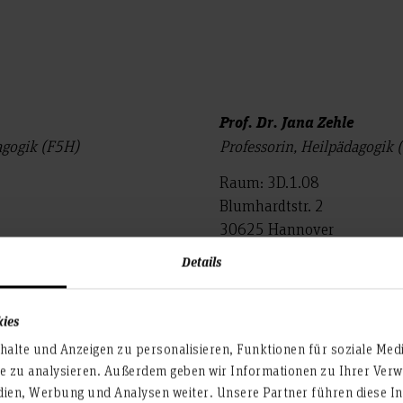
Prof. Dr. Jana Zehle
agogik (F5H)
Professorin, Heilpädagogik
Raum: 3D.1.08
Blumhardtstr. 2
30625 Hannover
Details
jana.zehle(at)hs-hanno
Profil
kies
alte und Anzeigen zu personalisieren, Funktionen für soziale Med
te zu analysieren. Außerdem geben wir Informationen zu Ihrer Ve
dien, Werbung und Analysen weiter. Unsere Partner führen diese I