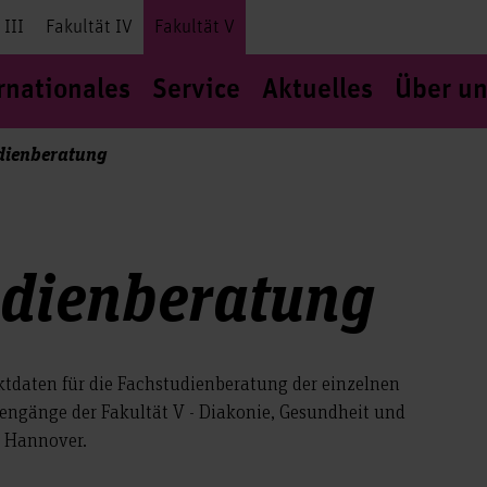
 III
Fakultät IV
Fakultät V
rnationales
Service
Aktuelles
Über un
dienberatung
udienberatung
aktdaten für die Fachstudienberatung der einzelnen
engänge der Fakultät V - Diakonie, Gesundheit und
e Hannover.