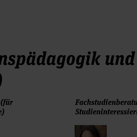
onspädagogik und
)
(für
Fachstudienberatu
e)
Studieninteressie