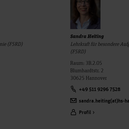
Sandra Heiting
onie (F5RD)
Lehrkraft für besondere Au
(F5RD)
Raum: 3B.2.05
Blumhardtstr. 2
30625 Hannover
+49 511 9296 7528
sandra.heiting(at)hs-h
Profil