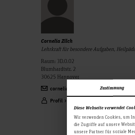
Cornelia Zilch
Lehrkraft für besondere Aufgaben, Heilpäd
Raum: 3D.0.02
Blumhardtstr. 2
30625 Hannover
Zustimmung
cornelia.zilch(at)hs-hannover.de
Profil
Diese Webseite verwendet Coo
Wir verwenden Cookies, um Inh
die Zugriffe auf unsere Websi
unsere Partner für soziale Me