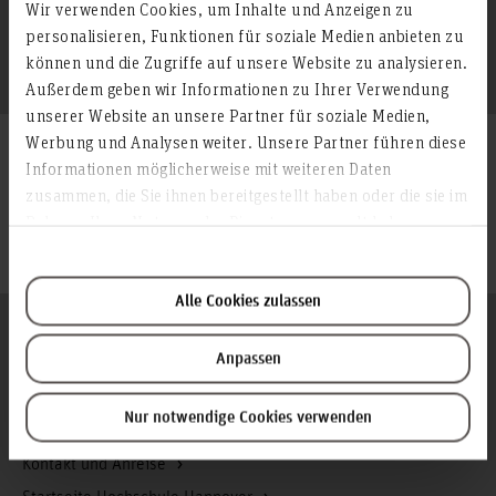
Wir verwenden Cookies, um Inhalte und Anzeigen zu
Studiengangsleitung des berufsbegleitenden
personalisieren, Funktionen für soziale Medien anbieten zu
Studiengangs Soziale Arbeit
Praxisgremium
können und die Zugriffe auf unsere Website zu analysieren.
Außerdem geben wir Informationen zu Ihrer Verwendung
unserer Website an unsere Partner für soziale Medien,
Werbung und Analysen weiter. Unsere Partner führen diese
Veröffentlichungen und mehr...
Informationen möglicherweise mit weiteren Daten
zusammen, die Sie ihnen bereitgestellt haben oder die sie im
Rahmen Ihrer Nutzung der Dienste gesammelt haben.
Publikationen
Bremer, Christian (2023): Diversität als Thema in
sozialpsychiatrischen Teams und Institutionen. Der Nutzen
Alle Cookies zulassen
für (queere) Adressat:innen der Sozialpsychiatrie und
Folgen Sie uns
Zum Seitenanfang
Anforderungen an die Fachkräfte. In: Sozialpsychiatrische
Anpassen
Informationen, 3/2023, S. 28-32.
Nur notwendige Cookies verwenden
Infos zur Hochschule
Kontakt und Anreise