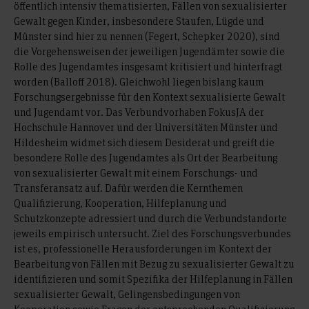
öffentlich intensiv thematisierten, Fällen von sexualisierter
Gewalt gegen Kinder, insbesondere Staufen, Lügde und
Münster sind hier zu nennen (Fegert, Schepker 2020), sind
die Vorgehensweisen der jeweiligen Jugendämter sowie die
Rolle des Jugendamtes insgesamt kritisiert und hinterfragt
worden (Balloff 2018). Gleichwohl liegen bislang kaum
Forschungsergebnisse für den Kontext sexualisierte Gewalt
und Jugendamt vor. Das Verbundvorhaben FokusJA der
Hochschule Hannover und der Universitäten Münster und
Hildesheim widmet sich diesem Desiderat und greift die
besondere Rolle des Jugendamtes als Ort der Bearbeitung
von sexualisierter Gewalt mit einem Forschungs- und
Transferansatz auf. Dafür werden die Kernthemen
Qualifizierung, Kooperation, Hilfeplanung und
Schutzkonzepte adressiert und durch die Verbundstandorte
jeweils empirisch untersucht. Ziel des Forschungsverbundes
ist es, professionelle Herausforderungen im Kontext der
Bearbeitung von Fällen mit Bezug zu sexualisierter Gewalt zu
identifizieren und somit Spezifika der Hilfeplanung in Fällen
sexualisierter Gewalt, Gelingensbedingungen von