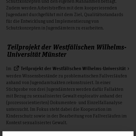
Schutzkonzepten und den eigenen Maßnahmen befragt.
Zudem werden Arbeitstreffen mit dem kooperierenden
Jugendamt durchgeführt mit dem Ziel, Qualitätsstandards
für die Entwicklung und Implementierung von
Schutzkonzepten in Jugendämtern zu erarbeiten.
Teilprojekt der Westfälischen Wilhelms-
Universität Münster
Im
Teilprojekt der Westfälischen Wilhelms-Universität
werden Wissensbestände zu problematischen Fallverläufen
anhand von Jugendamtsakten rekonstruiert. In einer
Stichprobe von drei Jugendämtern werden dafür Fallakten
mit Bezug zu sexualisierter Gewalt explorativ anhand der
(prozessorientierten) Dokumenten- und Einzelfallanalyse
untersucht. Im Fokus steht dabei die Kooperation im
Kinderschutz sowie in der Bearbeitung von Fallverläufen im
Kontext sexualisierter Gewalt.