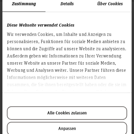
Zustimmung
Details
Über Cookies
Kurzübersicht
Diese Webseite verwendet Cookies
Laufzeit: 01.10.2021 - 30.09.2024
Fakultät: Fak. V Soz.A Soziale Arbeit
Wir verwenden Cookies, um Inhalte und Anzeigen zu
Projektleitung: Prof. Dr. Martin Wazlawik
personalisieren, Funktionen für soziale Medien anbieten zu
Projektmitarbeit: Lena Knaebe, M.A. und Felicia Grieser,
M.A.
können und die Zugriffe auf unsere Website zu analysieren.
Drittmittelgeber: BMBF-Bundesministerium für Bildung
Außerdem geben wir Informationen zu Ihrer Verwendung
und Forschung
unserer Website an unsere Partner für soziale Medien,
Verbundpartner: Universität Hildesheim (Projektleitung:
Prof. Dr. Wolfgang Schröer), Westfälische Wilhelms-
Werbung und Analysen weiter. Unsere Partner führen diese
Universität Münster (Projektleitung: Prof. Dr. Karin
Informationen möglicherweise mit weiteren Daten
Böllert)
zusammen, die Sie ihnen bereitgestellt haben oder die sie im
Rahmen Ihrer Nutzung der Dienste gesammelt haben.
Referenzliteratur
Balloff R. (2018): Der Fall in Staufen (LG Freiburg: Az. 6 KLs
Alle Cookies zulassen
160 Js 30350/17): Strafrechtlich relevante Garantenstellung
und Garantenpflicht nur des Jugendamtes? In:
Anpassen
Rechtspsychologie, Jg.4, Heft 4, S. 443- 455.