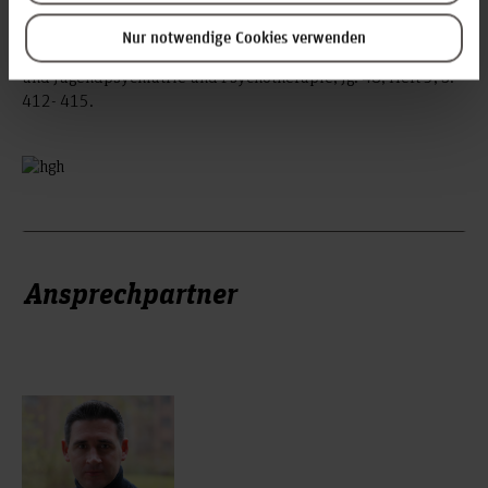
Fegert, Jörg M.; Schepker, Renate (2020): Kinderschutz 2020
Nur notwendige Cookies verwenden
– aktuell und bedeutsamer denn je. In: Zeitschrift für Kinder-
und Jugendpsychiatrie und Psychotherapie, Jg. 48, Heft 5, S.
412- 415.
Ansprechpartner