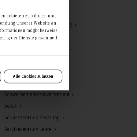
Hochschulrat
ien anbieten zu können und
rwendung unserer Website an
Kommunikation und Marketing
nformationen möglicherweise
Korruptionsbekämpfung
utzung der Dienste gesammelt
Personal
Personalrat
Präsidium
Alle Cookies zulassen
Recht
Schwerbehindertenvertretung
Senat
Servicezentrum Beratung
Servicezentrum Lehre