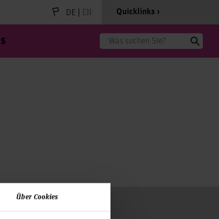
|
EN
Quicklinks
DE
s
Suche
Über Cookies
Zum Seitenanfang