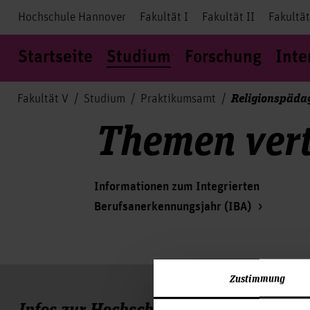
Hochschule Hannover
Fakultät I
Fakultät II
Fakultät
Startseite
Studium
Forschung
Inte
Religionspädag
Fakultät V
Studium
Praktikumsamt
Themen vert
Informationen zum Integrierten
Berufsanerkennungsjahr (IBA)
Zustimmung
Infos zur Hochschule