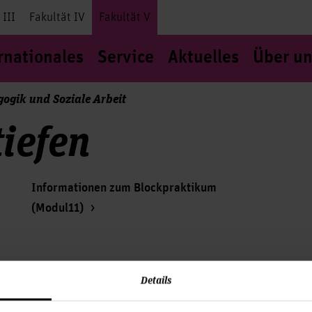
 III
Fakultät IV
Fakultät V
rnationales
Service
Aktuelles
Über un
ogik und Soziale Arbeit
iefen
Informationen zum Blockpraktikum
(Modul11)
Details
Service & Organisation