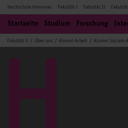
Hochschule Hannover
Fakultät I
Fakultät II
Fakultät
Startseite
Studium
Forschung
Inte
Fakultät V
Über uns
Alumni-Arbeit
Alumni Soziale A