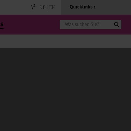
|
EN
Quicklinks
DE
s
Suche