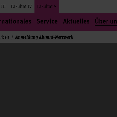
 III
Fakultät IV
Fakultät V
rnationales
Service
Aktuelles
Über un
Anmeldung Alumni-Netzwerk
rbeit