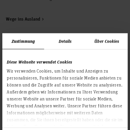
Wege ins Ausland
Zustimmung
Details
Über Cookies
Für internationale Studierende
Diese Webseite verwendet Cookies
Informationen über:
Wir verwenden Cookies, um Inhalte und Anzeigen zu
personalisieren, Funktionen für soziale Medien anbieten zu
die Fakultät V
das englischsprachige Studienangebot
können und die Zugriffe auf unsere Website zu analysieren.
das deutschsprachige Studienangebot
Außerdem geben wir Informationen zu Ihrer Verwendung
Anmeldung, Fristen, akademischen Kalender,
unserer Website an unsere Partner für soziale Medien,
Sprachanforderungen (Leitfaden)
Werbung und Analysen weiter. Unsere Partner führen diese
Informationen möglicherweise mit weiteren Daten
zusammen, die Sie ihnen bereitgestellt haben oder die sie im
Exchange students
Rahmen Ihrer Nutzung der Dienste gesammelt haben.