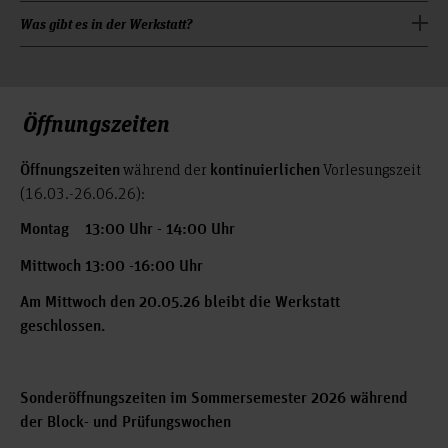
Fachschulen für Heilpädagogik
Was gibt es in der Werkstatt?
F5-Lehr-und-Lernwerkstatt(at)hs-hannover.de
Inventarliste
Öffnungszeiten
während der
Vorlesungszeit
Öffnungszeiten
kontinuierlichen
(16.03.-26.06.26):
Montag 13:00 Uhr - 14:00 Uhr
Mittwoch 13:00 -16:00 Uhr
Am Mittwoch den 20.05.26 bleibt die Werkstatt
geschlossen.
Sonderöffnungszeiten im Sommersemester 2026 während
der Block- und Prüfungswochen