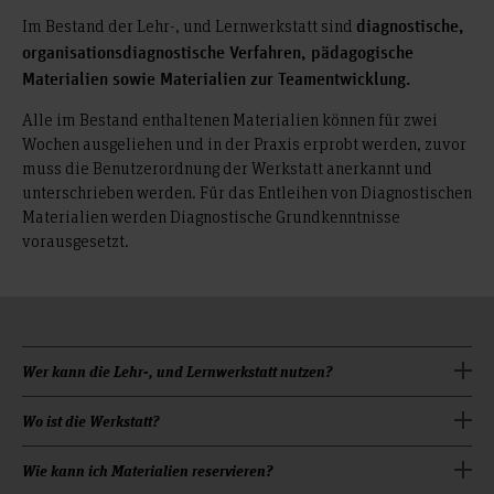
Im Bestand der Lehr-, und Lernwerkstatt sind
diagnostische,
organisationsdiagnostische Verfahren, pädagogische
Materialien sowie Materialien zur Teamentwicklung.
Alle im Bestand enthaltenen Materialien können für zwei
Wochen ausgeliehen und in der Praxis erprobt werden, zuvor
muss die Benutzerordnung der Werkstatt anerkannt und
unterschrieben werden. Für das Entleihen von Diagnostischen
Materialien werden Diagnostische Grundkenntnisse
vorausgesetzt.
Wer kann die Lehr-, und Lernwerkstatt nutzen?
Lehrende der Hochschule Hannover
Wo ist die Werkstatt?
Studierende der Hochschule Hannover
Ehemalige Studierende der Hochschule Hannover
Wie kann ich Materialien reservieren?
: 3H.0.10 (ehemals 9.005)
Raumnummer der Werkstatt
Kooperationspartner der Hochschule Hannover