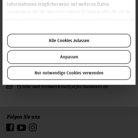
Informationen möglicherweise mit weiteren Daten
Britta Karanjuloff
zusammen, die Sie ihnen bereitgestellt haben oder die sie im
britta.karanjuloff(at)hs-hannover.de
Rahmen Ihrer Nutzung der Dienste gesammelt haben.
Alle Cookies zulassen
Anpassen
Nur notwendige Cookies verwenden
Valentin Tepper
f5-lehr-und-lernwerkstatt(at)hs-hannover.de
Folgen Sie uns
Zum Seitenanfang