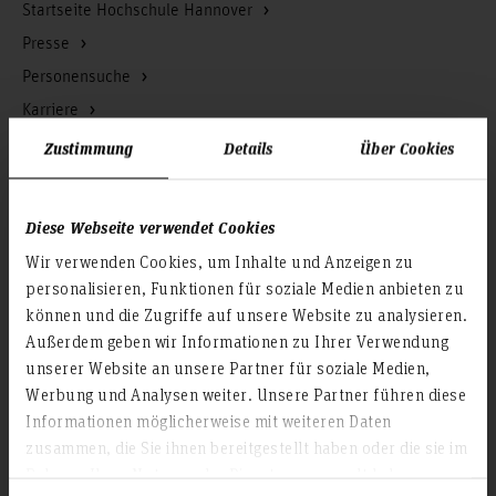
Startseite Hochschule Hannover
Presse
Personensuche
Karriere
Zustimmung
Details
Über Cookies
Service & Organisation
Akademische Angelegenheiten
Diese Webseite verwendet Cookies
Antidiskriminierungsstelle
Wir verwenden Cookies, um Inhalte und Anzeigen zu
Arbeitssicherheit
personalisieren, Funktionen für soziale Medien anbieten zu
Berufungsmanagement
können und die Zugriffe auf unsere Website zu analysieren.
Bibliothek
Außerdem geben wir Informationen zu Ihrer Verwendung
unserer Website an unsere Partner für soziale Medien,
Campusmanagement
Werbung und Analysen weiter. Unsere Partner führen diese
Datenschutz
Informationen möglicherweise mit weiteren Daten
Existenzgründung
zusammen, die Sie ihnen bereitgestellt haben oder die sie im
Finanzmanagement
Rahmen Ihrer Nutzung der Dienste gesammelt haben.