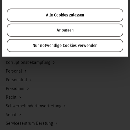
Forschung und Entwicklung
Gebäudemanagement
Alle Cookies zulassen
Geschäftsstelle Präsidium
Gleichstellung
Anpassen
Hochschul-IT
Hochschulrat
Nur notwendige Cookies verwenden
Kommunikation und Marketing
Korruptionsbekämpfung
Personal
Personalrat
Präsidium
Recht
Schwerbehindertenvertretung
Senat
Servicezentrum Beratung