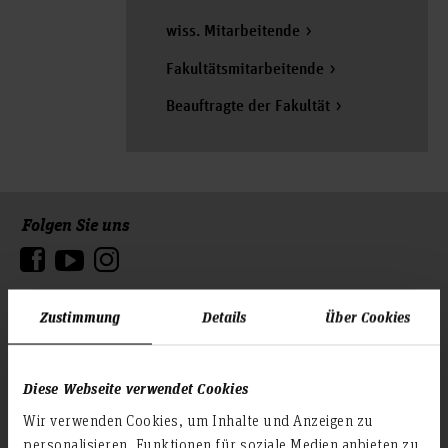
wiss. Mitarbeitende
Fakultätsmitarbeitende
Beauftragte der Fakultät
Folgen Sie uns
Zum Seitenanfang
Infos zur Hochschule
Zustimmung
Details
Über Cookies
Kontakt und Anreise
Startseite Hochschule Hannover
Diese Webseite verwendet Cookies
Presse
Wir verwenden Cookies, um Inhalte und Anzeigen zu
Personensuche
personalisieren, Funktionen für soziale Medien anbieten zu