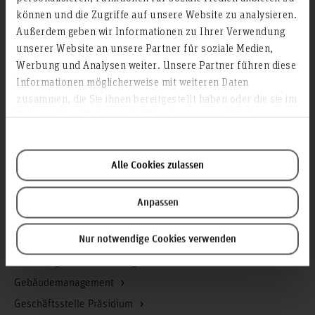
können und die Zugriffe auf unsere Website zu analysieren.
Karriere
Außerdem geben wir Informationen zu Ihrer Verwendung
unserer Website an unsere Partner für soziale Medien,
Service & Organisation
Werbung und Analysen weiter. Unsere Partner führen diese
Akademische Angelegenheiten
Informationen möglicherweise mit weiteren Daten
Antidiskriminierungsstelle
zusammen, die Sie ihnen bereitgestellt haben oder die sie im
Arbeitssicherheit
Rahmen Ihrer Nutzung der Dienste gesammelt haben.
Berufungsmanagement
Bibliothek
Alle Cookies zulassen
Campusmanagement
Datenschutz
Anpassen
Existenzgründung
Nur notwendige Cookies verwenden
Finanzmanagement
Forschung und Entwicklung
Gebäudemanagement
Geschäftsstelle Präsidium