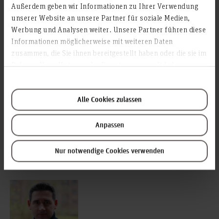
Projektmitarbeit: Annkathrin Schwerthelm, M.A., und
Außerdem geben wir Informationen zu Ihrer Verwendung
Jasmin Stehr, M.A.
unserer Website an unsere Partner für soziale Medien,
Drittmittelgeber: BMBF-Bundesministerium für Bildung
Werbung und Analysen weiter. Unsere Partner führen diese
und Forschung
Verbundpartner*in: Deutsche Gesellschaft für Prävention
Informationen möglicherweise mit weiteren Daten
und Intervention e. V. (Projektleitung: Sylvia Fein)
zusammen, die Sie ihnen bereitgestellt haben oder die sie im
Rahmen Ihrer Nutzung der Dienste gesammelt haben.
Alle Cookies zulassen
Anpassen
Ansprechpartner*innen
Nur notwendige Cookies verwenden