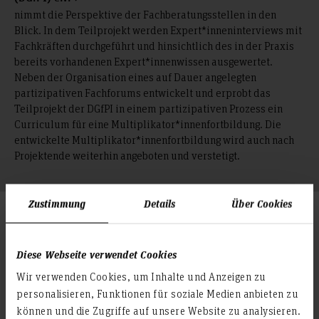
nimmt die Perspektive der Fachberatungsstellen in den
Blick. In dem Teilprojekt werden Expert*inneninterviews mit
Fachkräften durchgeführt und hinsichtlich des in der Praxis
bereits vorhandenen Expert*innenwissen ausgewertet.
Neben der Organisation eines auf Dauer angelegten
partizipativen Fachforums entwickelt und erprobt das
Teilprojekt der DGfPI in einem partizipativen Prozess ein
Curriculum für eine Multiplikator*innenfortbildung. Die
entwickelte Multiplikator*innenfortbildung wird auch nach
Projektende weiterhin angeboten und verstetigt.
Zustimmung
Details
Über Cookies
Kurzübersicht
Laufzeit: 01.01.2022 - 31.12.2024
Diese Webseite verwendet Cookies
Fakultät: Fak. V Soz.A Soziale Arbeit
Projektleitung und Verbundkoordination: Prof. Dr. Martin
Wir verwenden Cookies, um Inhalte und Anzeigen zu
Wazlawik
personalisieren, Funktionen für soziale Medien anbieten zu
Verbundbeteiligte: Prof. Dr. Cordula von Denkowski,
können und die Zugriffe auf unsere Website zu analysieren.
Maike Wagenaar, M.A., und Prof. Dr. Malte Pfeiffer