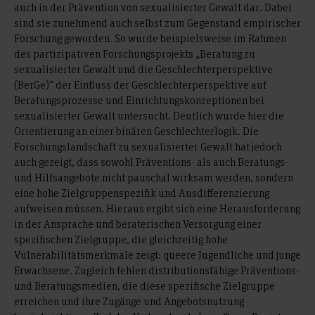
auch in der Prävention von sexualisierter Gewalt dar. Dabei
sind sie zunehmend auch selbst zum Gegenstand empirischer
Forschung geworden. So wurde beispielsweise im Rahmen
des partizipativen Forschungsprojekts „Beratung zu
sexualisierter Gewalt und die Geschlechterperspektive
(BerGe)“ der Einfluss der Geschlechterperspektive auf
Beratungsprozesse und Einrichtungskonzeptionen bei
sexualisierter Gewalt untersucht. Deutlich wurde hier die
Orientierung an einer binären Geschlechterlogik. Die
Forschungslandschaft zu sexualisierter Gewalt hat jedoch
auch gezeigt, dass sowohl Präventions- als auch Beratungs-
und Hilfsangebote nicht pauschal wirksam werden, sondern
eine hohe Zielgruppenspezifik und Ausdifferenzierung
aufweisen müssen. Hieraus ergibt sich eine Herausforderung
in der Ansprache und beraterischen Versorgung einer
spezifischen Zielgruppe, die gleichzeitig hohe
Vulnerabilitätsmerkmale zeigt: queere Jugendliche und junge
Erwachsene. Zugleich fehlen distributionsfähige Präventions-
und Beratungsmedien, die diese spezifische Zielgruppe
erreichen und ihre Zugänge und Angebotsnutzung