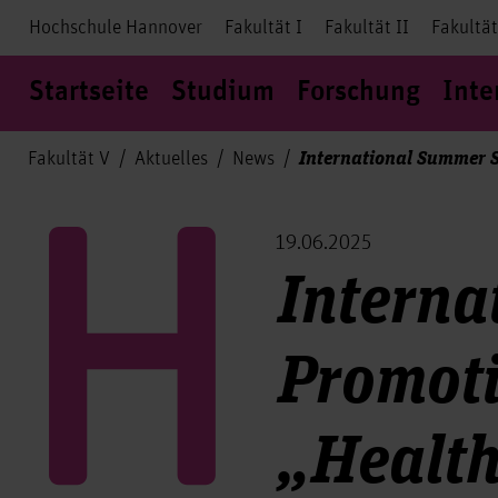
Hochschule Hannover
Fakultät I
Fakultät II
Fakultät
Startseite
Studium
Forschung
Inte
International Summer 
Fakultät V
Aktuelles
News
19.06.2025
Interna
Promot
„Healt