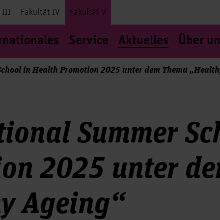
 III
Fakultät IV
Fakultät V
rnationales
Service
Aktuelles
Über un
School in Health Promotion 2025 unter dem Thema „Health
tional Summer Sch
ion 2025 unter d
hy Ageing“