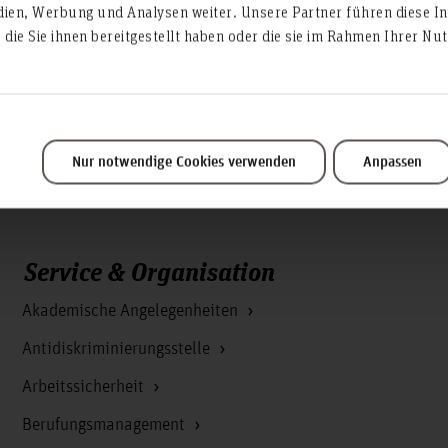
dien, Werbung und Analysen weiter. Unsere Partner führen diese I
 sowie zur Weiterentwicklung eigener Forschungsinteressen 
die Sie ihnen bereitgestellt haben oder die sie im Rahmen Ihrer N
lle Beteiligten.
Nur notwendige Cookies verwenden
Anpassen
Service & Organisation
Akademische Angelegenheiten
Antidiskriminierungsstelle
Arbeitssicherheit
Berufungsmanagement