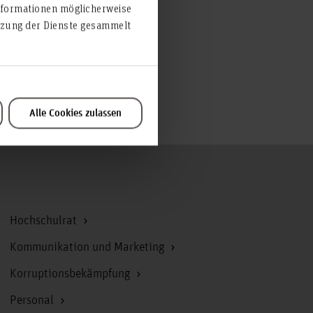
nformationen möglicherweise
– ein
utzung der Dienste gesammelt
Alle Cookies zulassen
Zum Seitenanfang
Hochschulrat
Kommunikation und Marketing
Korruptionsbekämpfung
Personal