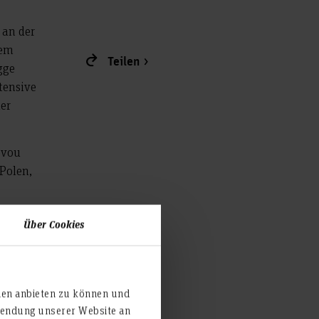
 an der
dem
Teilen
gge
tensive
er
ovou
Polen,
Über Cookies
Healthy
 zur
chool
ien anbieten zu können und
rwendung unserer Website an