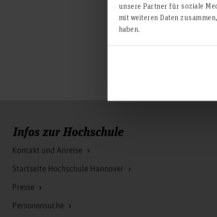
unsere Partner für soziale Me
Gelegenheit zur Vernetzung
mit weiteren Daten zusammen, 
inspirierendes Erlebnis für a
haben.
Infos zur Hochschule
Kontakt und Anreise
Startseite Hochschule Hannover
Presse
Personensuche