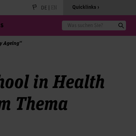
|
EN
Quicklinks
DE
s
Suche
y Ageing“
ool in Health
em Thema