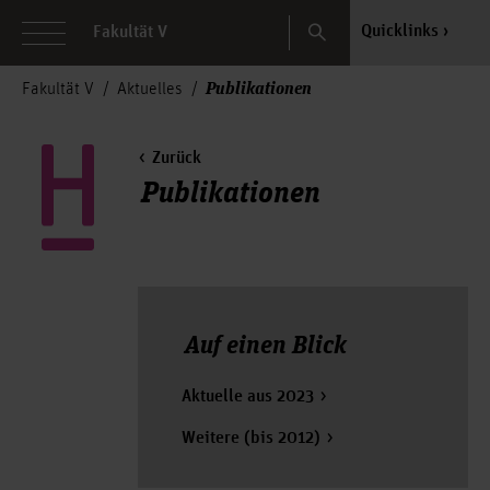
Search
Quicklinks
Fakultät V
Publikationen
Fakultät V
Aktuelles
Zurück
Publikationen
Auf einen Blick
Aktuelle aus 2023
Weitere (bis 2012)