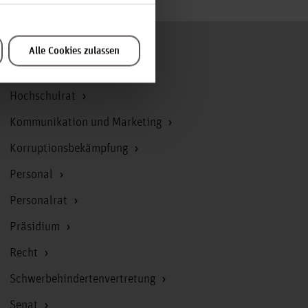
Alle Cookies zulassen
Zum Seitenanfang
Hochschulrat
Kommunikation und Marketing
Korruptionsbekämpfung
Personal
Personalrat
Präsidium
Recht
Schwerbehindertenvertretung
Senat