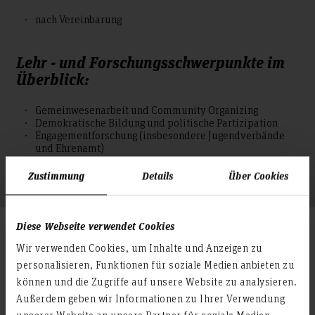
nach Vereinbarung
Lehr - und Forschungsschwerpunkte im
Überblick:
Gemeinwesenarbeit und Community Organizing
Demokratische Bildung und politische Partizipation
Engagementforschung (insbesondere Jugendverbände
und Ehrenamt)
Grundbildungs- und Literalitätsforschung
Empirische Methoden der qualitativen Sozialforschung
Zustimmung
Details
Über Cookies
Diese Webseite verwendet Cookies
Veröffentlichungen und mehr...
Wir verwenden Cookies, um Inhalte und Anzeigen zu
personalisieren, Funktionen für soziale Medien anbieten zu
Lebenslauf
können und die Zugriffe auf unsere Website zu analysieren.
Außerdem geben wir Informationen zu Ihrer Verwendung
Forschung
Wissenschaftlicher Werdegang:
unserer Website an unsere Partner für soziale Medien,