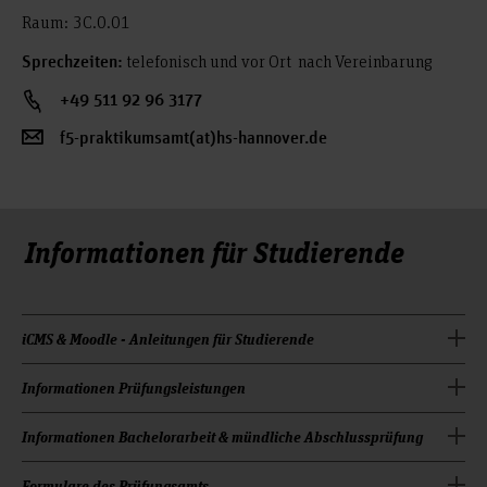
Raum:
3C.0.01
telefonisch und vor Ort nach Vereinbarung
Sprechzeiten:
+49 511 92 96 3177
f5-praktikumsamt(at)hs-hannover.de
Informationen für Studierende
iCMS & Moodle - Anleitungen für Studierende
Informationen Prüfungsleistungen
(Stand: 05/2021)
Anmeldung zu Lehrveranstaltungen
Prüfungsanmeldung im iCMS
Informationen Bachelorarbeit & mündliche Abschlussprüfung
Allgemeine Informationen: Modulprüfungen
Weitere Informationen zum iCMS im Moodle-Kurs:
FAQ Prüfungsamt
Formulare des Prüfungsamts
Antrag auf Zulassung zur Bachelorarbeit