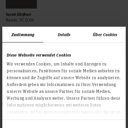
Sarah Gleißner
Raum:
3C.0.04
telefonisch und vor Ort.
Sprechzeiten:
Zustimmung
Details
Über Cookies
Mo. und Do.: 09:00-13:00 Uhr
+49 511 9296 8806
Diese Webseite verwendet Cookies
f5-pruefungsamt(at)hs-hannover.de
Wir verwenden Cookies, um Inhalte und Anzeigen zu
personalisieren, Funktionen für soziale Medien anbieten zu
können und die Zugriffe auf unsere Website zu analysieren.
Studiengangsleitung
Außerdem geben wir Informationen zu Ihrer Verwendung
unserer Website an unsere Partner für soziale Medien,
Werbung und Analysen weiter. Unsere Partner führen diese
Informationen möglicherweise mit weiteren Daten
zusammen, die Sie ihnen bereitgestellt haben oder die sie im
Rahmen Ihrer Nutzung der Dienste gesammelt haben.