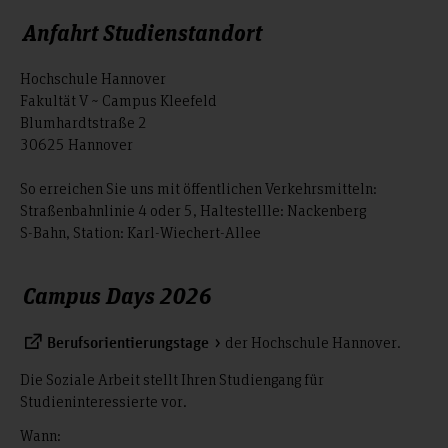
Anfahrt Studienstandort
Sommersemester 2027:
kontinuierliche Veranstaltungen: Mo., 22.03.27–Mo.,
Hochschule Hannover
21.06.27
Fakultät V ~ Campus Kleefeld
Keine kontinuierlichen Veranstaltungen finden statt am:
Blumhardtstraße 2
30625 Hannover
Mo., 29.03.2027 (Ostermontag)
Mo., 7.05.2027 (Pfingstmontag)
So erreichen Sie uns mit öffentlichen Verkehrsmitteln:
Blockwoche: Mo., 24.05.2027–Fr., 28.05.2027
Straßenbahnlinie 4 oder 5, Haltestellle: Nackenberg
Bitte beachten Sie, dass im Zeitraum von 2 Wochen nach
S-Bahn, Station: Karl-Wiechert-Allee
Ende der kontinuierlichen Veranstaltungen Prüfungen
(z.B. Klausuren) stattfinden können.
Campus Days 2026
der Hochschule Hannover.
Berufsorientierungstage
Die Soziale Arbeit stellt Ihren Studiengang für
Studieninteressierte vor.
Wann: