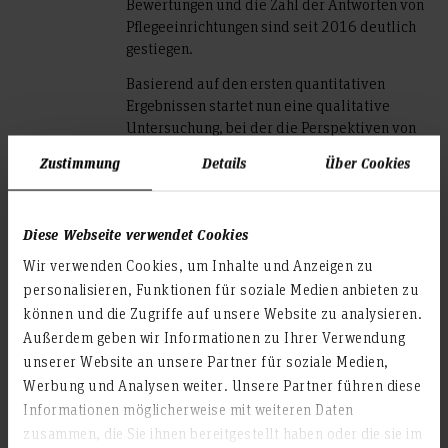
Bewertungen und die Zahl der Antworten von
Pflegeeinrichtungen sind seit 2016 deutlich
gestiegen.
Basierend auf den ersten quantitativen
Ergebnissen startet nun eine qualitative
Untersuchung, bei der die Perspektiven von
Einrichtungsleitungen, Pflegedienstleitungen,
Zustimmung
Details
Über Cookies
Bewohnenden, Angehörigen sowie
Mitarbeitenden in Pflege und Betreuung
einbezogen werden. Ziel ist es, ihre
Diese Webseite verwendet Cookies
subjektiven Wahrnehmungen zu den
Erfahrungsberichten zu erfassen.
Wir verwenden Cookies, um Inhalte und Anzeigen zu
Interessierte, die an der Teilnahme an dieser
personalisieren, Funktionen für soziale Medien anbieten zu
Untersuchung interessiert sind, können sich
können und die Zugriffe auf unsere Website zu analysieren.
gerne beim Projektteam melden.
Außerdem geben wir Informationen zu Ihrer Verwendung
Das Projekt wird im Rahmen der Förderlinie
unserer Website an unsere Partner für soziale Medien,
„Innovation an Fachhochschulen“ durch das
Werbung und Analysen weiter. Unsere Partner führen diese
Land Niedersachsen sowie die
Informationen möglicherweise mit weiteren Daten
Volkswagenstiftung finanziell unterstützt.
zusammen, die Sie ihnen bereitgestellt haben oder die sie im