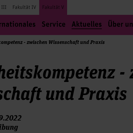
 III
Fakultät IV
Fakultät V
rnationales
Service
Aktuelles
Über un
ompetenz - zwischen Wissenschaft und Praxis
eitskompetenz - 
chaft und Praxis
09.2022
eibung