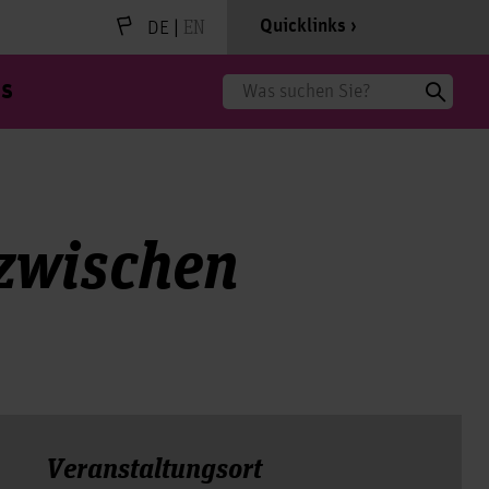
|
EN
Quicklinks
DE
s
Suche
zwischen
Veranstal­tungs­ort