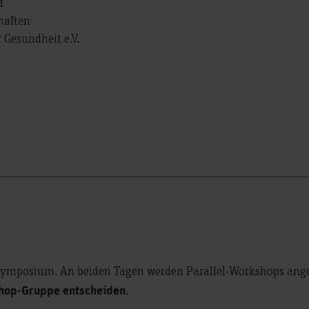
d
haften
Gesundheit e.V.
mposium. An beiden Tagen werden Parallel-Workshops angeb
.
kshop-Gruppe entscheiden