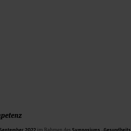
mpetenz
im Rahmen des
. September 2022
Symposiums „Gesundheits