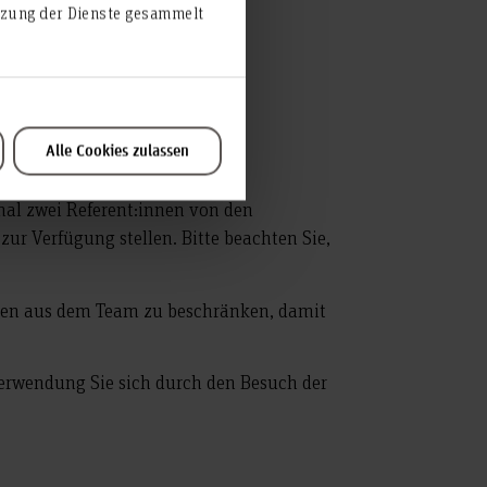
utzung der Dienste gesammelt
ngsgetränke sowie jeweils eine
Alle Cookies zulassen
st bis zum 31.08.2022 möglich.
mal zwei Referent:innen von den
zur Verfügung stellen. Bitte beachten Sie,
sonen aus dem Team zu beschränken, damit
Verwendung Sie sich durch den Besuch der