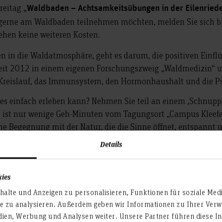
eitag „
Waldbaden – Achtsamkeitsübungen in der Eilenried
 gerne am Waldbaden teilnehmen möchten, melden Sie sich bit
tehen keine weiteren Kosten.
 in die Waldatmosphäre, geht es darum, die positiven Einflü
seit 2012 in einem eigenen Forschungszweig „Waldmedizin“ u
n Kreislauf, das Immunsystem, den Hormonhaushalt und die P
s einfach erleben kann? Nehmen Sie teil an einem ‚Schnupp
de ist nur wenige Geh-Minuten vom Tagungsort „Campus Kleefeld
e Begegnung mit der Natur, die die Sinne öffnet, entspannt un
e Waldökologin und nach WALDWOHL® zertifizierte Trainerin f
Details
kies
alte und Anzeigen zu personalisieren, Funktionen für soziale Med
te zu analysieren. Außerdem geben wir Informationen zu Ihrer Ve
dien, Werbung und Analysen weiter. Unsere Partner führen diese I