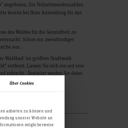
“ angeboten. Die Teilnehmendenzahlen
e
te bereits bei Ihrer Anmeldung für das
sse des Waldes für die Gesundheit zu
ntersucht. Schon ein zweistündiger
syche aus.
er-Waldbad‘ im größten Stadtwald
“ entfernt. Lassen Sie sich ein auf eine
d erfrischt. Begleitet werden Sie dabei
ür Wald-Gesundheit. Kontakt:
Über Cookies
ien anbieten zu können und
rwendung unserer Website an
nformationen möglicherweise