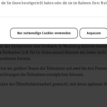
die Sie ihnen bereitgestellt haben oder die sie im Rahmen Ihrer N
sofort bis zum
möglich.
31.08.2022
5,00€ pro Person. Studierende nehmen kostenfrei teil. Tagu
Nur notwendige Cookies verwenden
Anpassen
ühr enthalten. Die kostenfreie Stornierung der Anmeldung i
für das Symposium eine Freikarte. Je Workshop können maxi
Freikarten (z.B. für Co-Autor:innen) können wir leider nicht 
bernehmen können.
itten wir größere Teams die Teilnahme auf zwei bis drei Per
nrichtungen die Teilnahme ermöglichen können.
cken der Öffentlichkeitsarbeit gemacht, mit deren späteren 