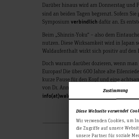
Darüber hinaus wird am Donnerstag und Fr
sind an beiden Tagen begrenzt. Sofern Sie
Symposium
dafür an. Es ents
verbindlich
Beim „Shinrin-Yoku“ – also dem Eintauchen
nutzen. Diese Wirksamkeit wird in Japan 
Waldaufenthalt wirkt sich positiv auf de
Doch warum darüber dozieren, wenn man e
Europas! Die über 600 Jahre alte Eilenrie
kurze Pause für den Kopf und eine achtsam
von Dr. Annika Frech. Sie ist promiviert
Zustimmung
info(at)waldwundern.net
Diese Webseite verwendet Coo
Wir verwenden Cookies, um Inh
die Zugriffe auf unsere Websi
unsere Partner für soziale Me