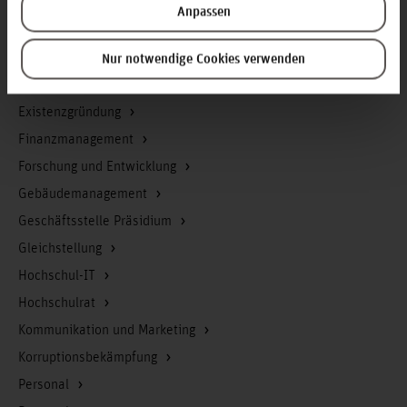
Berufungsmanagement
Anpassen
Bibliothek
Campusmanagement
Nur notwendige Cookies verwenden
Datenschutz
Existenzgründung
Finanzmanagement
Forschung und Entwicklung
Gebäudemanagement
Geschäftsstelle Präsidium
Gleichstellung
Hochschul-IT
Hochschulrat
Kommunikation und Marketing
Korruptionsbekämpfung
Personal