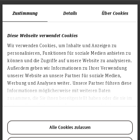
Folgen Sie uns
Zustimmung
Details
Über Cookies
Zum Seitenanfang
Diese Webseite verwendet Cookies
Infos zur Hochschule
Wir verwenden Cookies, um Inhalte und Anzeigen zu
Kontakt und Anreise
personalisieren, Funktionen für soziale Medien anbieten zu
Startseite Hochschule Hannover
können und die Zugriffe auf unsere Website zu analysieren.
Außerdem geben wir Informationen zu Ihrer Verwendung
Presse
unserer Website an unsere Partner für soziale Medien,
Personensuche
Werbung und Analysen weiter. Unsere Partner führen diese
Karriere
Informationen möglicherweise mit weiteren Daten
zusammen, die Sie ihnen bereitgestellt haben oder die sie im
Service & Organisation
Rahmen Ihrer Nutzung der Dienste gesammelt haben.
Akademische Angelegenheiten
Antidiskriminierungsstelle
Alle Cookies zulassen
Arbeitssicherheit