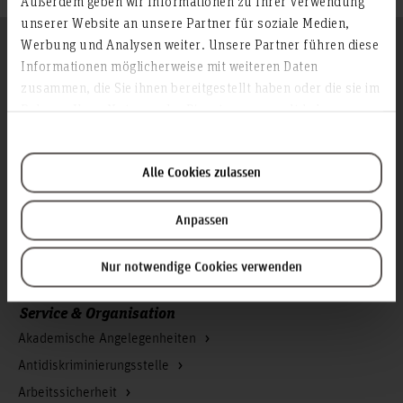
Außerdem geben wir Informationen zu Ihrer Verwendung
unserer Website an unsere Partner für soziale Medien,
Folgen Sie uns
Werbung und Analysen weiter. Unsere Partner führen diese
Zum Seitenanfang
Informationen möglicherweise mit weiteren Daten
zusammen, die Sie ihnen bereitgestellt haben oder die sie im
Rahmen Ihrer Nutzung der Dienste gesammelt haben.
Infos zur Hochschule
Kontakt und Anreise
Alle Cookies zulassen
Startseite Hochschule Hannover
Presse
Anpassen
Personensuche
Karriere
Nur notwendige Cookies verwenden
Service & Organisation
Akademische Angelegenheiten
Antidiskriminierungsstelle
Arbeitssicherheit