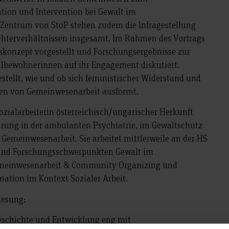
ion und Intervention bei Gewalt im
 Zentrum von StoP stehen zudem die Infragestellung
chterverhältnissen insgesamt. Im Rahmen des Vortrags
konzept vorgestellt und Forschungsergebnisse zur
eilbewohnerinnen auf ihr Engagement diskutiert.
estellt, wie und ob sich feministischer Widerstand und
en von Gemeinwesenarbeit ausformt.
ozialarbeiterin österreichisch/ungarischer Herkunft
hrung in der ambulanten Psychiatrie, im Gewaltschutz
 Gemeinwesenarbeit. Sie arbeitet mittlerweile an der HS
 und Forschungsschwerpunkten Gewalt im
Gemeinwesenarbeit & Community Organizing und
mation im Kontext Sozialer Arbeit.
lesung:
 Geschichte und Entwicklung eng mit