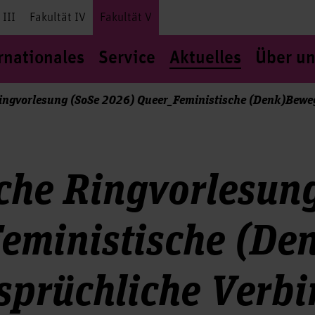
 III
Fakultät IV
Fakultät V
rnationales
Service
Aktuelles
Über un
Ringvorlesung (SoSe 2026) Queer_Feministische (Denk)Bew
iche Ringvorlesun
Feministische (D
sprüchliche Verb