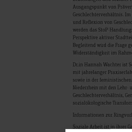
Ausgangspunkt von Prävent
Geschlechterverhältnis. Im
und Reflexion von Geschle
werden das StoP-Handlungs
Perspektive aktiver Stadtt
Begleitend wird die Frage g
Widerständigkeit im Rahm
Dr.in Hannah Wachter ist S
mit jahrelanger Praxiserfa
sowie in der feministischen
Niederrhein mit den Lehr-
Geschlechterverhältnis, 
sozialökologische Transfor
Informationen zur Ringvor
Soziale Arbeit ist in ihrer