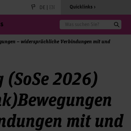
|
EN
Quicklinks
DE
s
Suche
egungen – widersprüchliche Verbindungen mit und
g (SoSe 2026)
enk)Bewegungen
indungen mit und