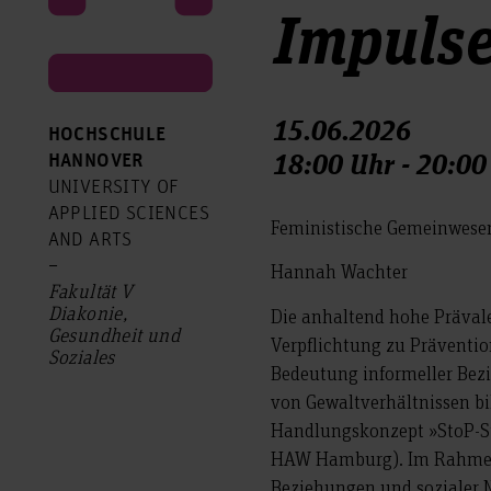
Impulse
15.06.2026
HOCHSCHULE
18:00 Uhr - 20:00
HANNOVER
UNIVERSITY OF
APPLIED SCIENCES
Feministische Gemeinwesen
AND ARTS
–
Hannah Wachter
Fakultät V
Diakonie,
Die anhaltend hohe Prävale
Gesundheit und
Verpflichtung zu Präventi
Soziales
Bedeutung informeller Bezi
von Gewaltverhältnissen bi
Handlungskonzept »StoP-St
HAW Hamburg). Im Rahmen 
Beziehungen und sozialer