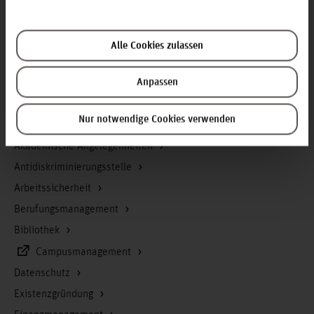
Kontakt und Anreise
Startseite Hochschule Hannover
Alle Cookies zulassen
Presse
Personensuche
Anpassen
Karriere
Nur notwendige Cookies verwenden
Service & Organisation
Akademische Angelegenheiten
Antidiskriminierungsstelle
Arbeitssicherheit
Berufungsmanagement
Bibliothek
Campusmanagement
Datenschutz
Existenzgründung