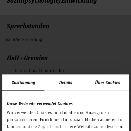
Sprechstunden
nach Vereinbarung
HsH - Gremien
International Coordinator
Zustimmung
Details
Über Cookies
Lehrgebiete
Entwicklungspsychologie
Diese Webseite verwendet Cookies
Flucht und Migration
Psychotraumatologie
Wir verwenden Cookies, um Inhalte und Anzeigen zu
Sozialpsychologie
personalisieren, Funktionen für soziale Medien anbieten zu
können und die Zugriffe auf unsere Website zu analysieren.