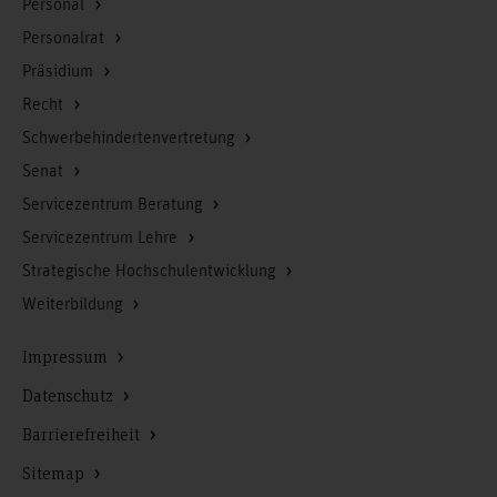
Personal
nicht an, sonst werden noch alle schwul“ Ergebnisse der
Studie zu Bedarfen und Angeboten von lesbischen, schwulen,
Personalrat
bisexuellen, trans* und inter* Adressat*innen aus Sicht der
Präsidium
Kinder- und Jugendarbeit. Hannover: Selbstverlag.
Recht
Schwerbehindertenvertretung
Senat
Servicezentrum Beratung
Servicezentrum Lehre
Strategische Hochschulentwicklung
Weiterbildung
Impressum
Datenschutz
Barrierefreiheit
Sitemap