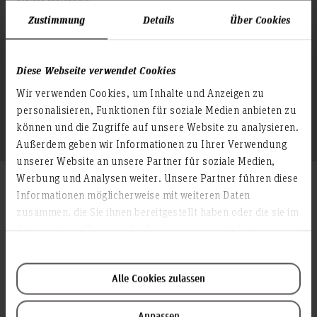
Zustimmung
Details
Über Cookies
Gesundheitsbezogene Soziale Arbeit mit den
Schwerpunkten Sozialpsychiatrie und Suchthilfe
Diese Webseite verwendet Cookies
HsH - Gremien
Wir verwenden Cookies, um Inhalte und Anzeigen zu
personalisieren, Funktionen für soziale Medien anbieten zu
stellvertretendes Mitglied Senatskommission Forschung
dezentrale Gleichstellungsbeauftragte der Fakultät V
können und die Zugriffe auf unsere Website zu analysieren.
Außerdem geben wir Informationen zu Ihrer Verwendung
unserer Website an unsere Partner für soziale Medien,
Werbung und Analysen weiter. Unsere Partner führen diese
Veröffentlichungen und mehr...
Informationen möglicherweise mit weiteren Daten
zusammen, die Sie ihnen bereitgestellt haben oder die sie im
Rahmen Ihrer Nutzung der Dienste gesammelt haben.
Publikationen
Vorträge & Workshops
2023
Alle Cookies zulassen
Wagenaar, Maike (2023): Das Frauen- und Mutterbild im
Weitere Aktivitäten
2023
Nationalsozialismus und seine Auswirkungen bis heute. Eine
Anpassen