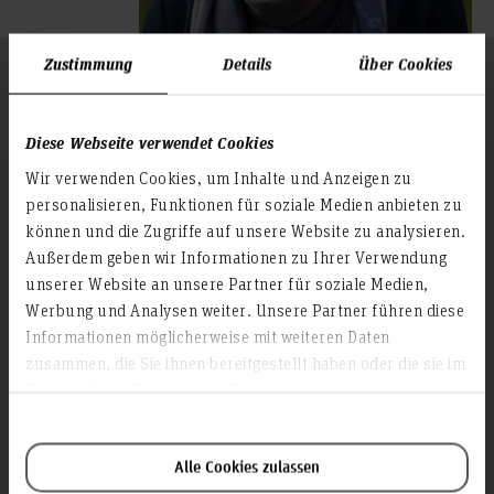
Zustimmung
Details
Über Cookies
Folgen Sie uns
Zum Seitenanfang
Diese Webseite verwendet Cookies
Infos zur Hochschule
Wir verwenden Cookies, um Inhalte und Anzeigen zu
personalisieren, Funktionen für soziale Medien anbieten zu
Kontakt und Anreise
können und die Zugriffe auf unsere Website zu analysieren.
Startseite Hochschule Hannover
Außerdem geben wir Informationen zu Ihrer Verwendung
Presse
unserer Website an unsere Partner für soziale Medien,
Personensuche
Werbung und Analysen weiter. Unsere Partner führen diese
Informationen möglicherweise mit weiteren Daten
Karriere
zusammen, die Sie ihnen bereitgestellt haben oder die sie im
Rahmen Ihrer Nutzung der Dienste gesammelt haben.
Service & Organisation
Akademische Angelegenheiten
Antidiskriminierungsstelle
Alle Cookies zulassen