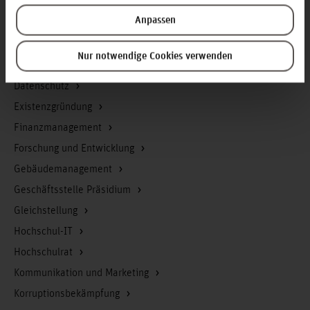
Arbeitssicherheit
Anpassen
Berufungsmanagement
Bibliothek
Nur notwendige Cookies verwenden
Campusmanagement
Datenschutz
Existenzgründung
Finanzmanagement
Forschung und Entwicklung
Gebäudemanagement
Geschäftsstelle Präsidium
Gleichstellung
Hochschul-IT
Hochschulrat
Kommunikation und Marketing
Korruptionsbekämpfung