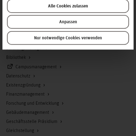
Alle Cookies zulassen
Service & Organisation
Akademische Angelegenheiten
Anpassen
Antidiskriminierungsstelle
Nur notwendige Cookies verwenden
Arbeitssicherheit
Berufungsmanagement
Bibliothek
Campusmanagement
Datenschutz
Existenzgründung
Finanzmanagement
Forschung und Entwicklung
Gebäudemanagement
Geschäftsstelle Präsidium
Gleichstellung