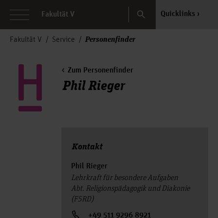
Search
Quicklinks
Fakultät V
Personenfinder
Fakultät V
Service
Zum Personenfinder
Phil Rieger
Kontakt
Phil Rieger
Lehrkraft für besondere Aufgaben
Abt. Religionspädagogik und Diakonie
(F5RD)
+49 511 9296 8921