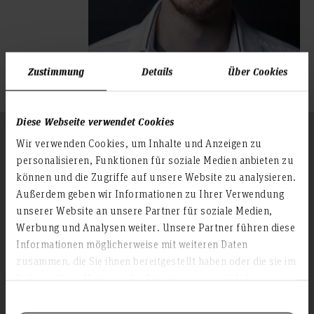
Zustimmung
Details
Über Cookies
Diese Webseite verwendet Cookies
Folgen Sie uns
Wir verwenden Cookies, um Inhalte und Anzeigen zu
Zum Seitenanfang
personalisieren, Funktionen für soziale Medien anbieten zu
können und die Zugriffe auf unsere Website zu analysieren.
Außerdem geben wir Informationen zu Ihrer Verwendung
Infos zur Hochschule
unserer Website an unsere Partner für soziale Medien,
Kontakt und Anreise
Werbung und Analysen weiter. Unsere Partner führen diese
Startseite Hochschule Hannover
Informationen möglicherweise mit weiteren Daten
zusammen, die Sie ihnen bereitgestellt haben oder die sie im
Presse
Rahmen Ihrer Nutzung der Dienste gesammelt haben.
Personensuche
Karriere