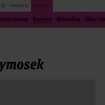
 III
Fakultät IV
Fakultät V
rnationales
Service
Aktuelles
Über un
Symosek