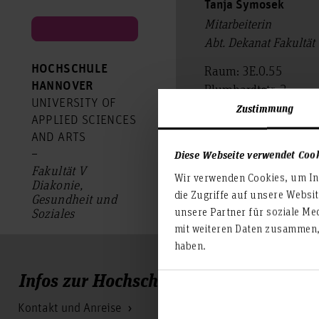
Tanja Symosek
Mitarbeiterin
Abt. Dekanat Fakultät
HOCHSCHULE
Raum: 3E.0.55
HANNOVER
Blumhardtstr. 2
UNIVERSITY OF
30625 Hannover
Zustimmung
APPLIED SCIENCES
tanja.symosek(at
AND ARTS
Diese Webseite verwendet Coo
–
Fakultät V
Wir verwenden Cookies, um Inh
Diakonie,
die Zugriffe auf unsere Websi
Gesundheit und
unsere Partner für soziale Me
Soziales
mit weiteren Daten zusammen, 
haben.
Infos zur Hochschule
Kontakt und Anreise