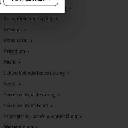
Kommunikation und Marketing
Korruptionsbekämpfung
Personal
Personalrat
Präsidium
Recht
Schwerbehindertenvertretung
Senat
Servicezentrum Beratung
Servicezentrum Lehre
Strategische Hochschulentwicklung
Weiterbildung