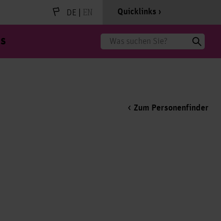
|
EN
Quicklinks
DE
s
Suche
Zum Personenfinder