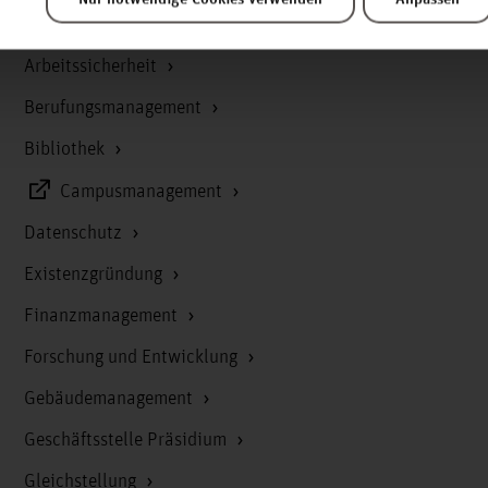
Antidiskriminierungsstelle
Arbeitssicherheit
Berufungsmanagement
Bibliothek
Campusmanagement
Datenschutz
Existenzgründung
Finanzmanagement
Forschung und Entwicklung
Gebäudemanagement
Geschäftsstelle Präsidium
Gleichstellung