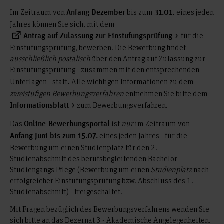
Im Zeitraum von
bis zum
eines jeden
Anfang Dezember
31.01.
Jahres können Sie sich, mit dem
für die
Antrag auf Zulassung zur Einstufungsprüfung
Einstufungsprüfung, bewerben. Die Bewerbung findet
ausschließlich postalisch
über den Antrag auf Zulassung zur
Einstufungsprüfung - zusammen mit den entsprechenden
Unterlagen - statt
Alle wichtigen Informationen zu dem
.
zweistufigen Bewerbungsverfahren
entnehmen Sie bitte dem
zum Bewerbungsverfahren.
Informationsblatt
Das
ist
nur
im Zeitraum von
Online-Bewerbungsportal
eines jeden Jahres - für die
Anfang Juni bis zum 15.07.
Bewerbung um einen Studienplatz für den 2.
Studienabschnitt des berufsbegleitenden Bachelor
Studiengangs Pflege (Bewerbung um einen
Studienplatz
nach
erfolgreicher Einstufungsprüfung bzw. Abschluss des 1.
Studienabschnitt) - freigeschaltet.
Mit Fragen bezüglich des Bewerbungsverfahrens wenden Sie
sich bitte an das Dezernat 3 - Akademische Angelegenheiten.