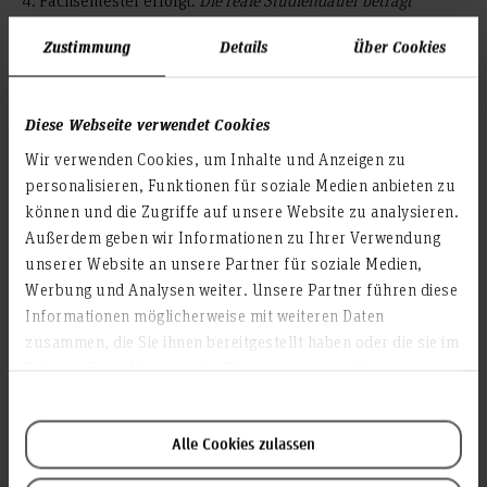
4. Fachsemester erfolgt.
Die reale Studiendauer beträgt
demnach 4 Semester
(berufsbegleitend).
Zustimmung
Details
Über Cookies
ECTS-Umfang:
180 ECTS-Kreditpunkte; davon erkennt die HsH 70 ECTS-
Kreditpunkte für die abgeschlossene dreijährige
Diese Webseite verwendet Cookies
Pflegeausbildung und 20 ECTS-Kreditpunkte für den
Wir verwenden Cookies, um Inhalte und Anzeigen zu
erfolgreichen Abschluss der Einstufungsprüfung/des 1.
Studienabschnitts an.
personalisieren, Funktionen für soziale Medien anbieten zu
können und die Zugriffe auf unsere Website zu analysieren.
Außerdem geben wir Informationen zu Ihrer Verwendung
Aufbau
unserer Website an unsere Partner für soziale Medien,
Studieninteressierte mit einer
Werbung und Analysen weiter. Unsere Partner führen diese
Hochschulzugangsberechtigung und einer abgeschlossenen
Informationen möglicherweise mit weiteren Daten
dreijährigen Pflegeausbildung bewerben sich für eine
zusammen, die Sie ihnen bereitgestellt haben oder die sie im
Einstufungsprüfung
, die über die Aufnahme in das Studium
Rahmen Ihrer Nutzung der Dienste gesammelt haben.
entscheidet. Nach Aufnahme beginnt das Studium im 4.
Fachsemester
.
Die Einstufungsprüfung dient der Feststellung, dass
Alle Cookies zulassen
StudienbewerberInnen über die Kenntnisse und Fähigkeiten
verfügen, die für ein erfolgreiches Studium erforderlich sind.