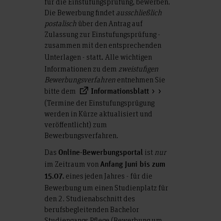
für die Einstufungsprüfung, bewerben.
Die Bewerbung findet
ausschließlich
postalisch
über den Antrag auf
Zulassung zur Einstufungsprüfung -
zusammen mit den entsprechenden
Unterlagen - statt
Alle wichtigen
.
Informationen zu dem
zweistufigen
Bewerbungsverfahren
entnehmen Sie
bitte dem
Informationsblatt
(Termine der Einstufungsprügung
werden in Kürze aktualisiert und
veröffentlicht) zum
Bewerbungsverfahren.
Das
ist
nur
Online-Bewerbungsportal
im Zeitraum von
Anfang Juni bis zum
eines jeden Jahres - für die
15.07.
Bewerbung um einen Studienplatz für
den 2. Studienabschnitt des
berufsbegleitenden Bachelor
Studiengangs Pflege (Bewerbung um