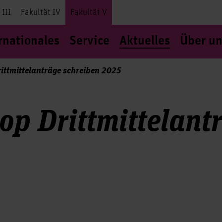
 III
Fakultät IV
Fakultät V
rnationales
Service
Aktuelles
Über un
ttmittelanträge schreiben 2025
p Drittmittelant