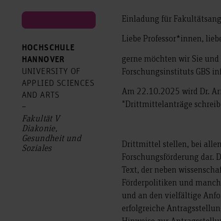
Einladung für Fakultätsan
Liebe Professor*innen, lie
HOCHSCHULE
gerne möchten wir Sie und 
HANNOVER
Forschungsinstituts GBS in
UNIVERSITY OF
APPLIED SCIENCES
Am 22.10.2025 wird Dr. A
AND ARTS
"Drittmittelanträge schrei
–
Fakultät V
Diakonie,
Gesundheit und
Drittmittel stellen, bei al
Soziales
Forschungsförderung dar. Da
Text, der neben wissenschaf
Förderpolitiken und manch
und an den vielfältige Anfo
erfolgreiche Antragsstell
Hinweise zur Antragsstellun