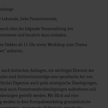
gehörige
be Lehrende, liebe Promovierende,
euch über die folgende Veranstaltung des
formieren und herzlich dazu einladen.
rne Dekker ab 15 Uhr einen Workshop zum Thema
ben" anbieten.
len auch kritischen Anfragen, ein wichtiges Element der
bei sind Drittmittelanträge eine spezifische Art von
tlicher Expertise auch polit-strategische Überlegungen,
mal auch Praxistransferüberlegungen aufnehmen soll
rderungen gestellt werden. Mit Blick auf eine
ung werden in dem Kompaktworkshop grundsätzliche
g gegeben, strategische Fallstricke, gerade für