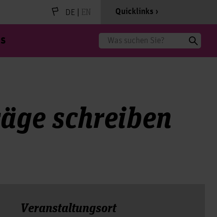
|
EN
Quicklinks
DE
s
Suche
räge schreiben
Veranstal­tungs­ort