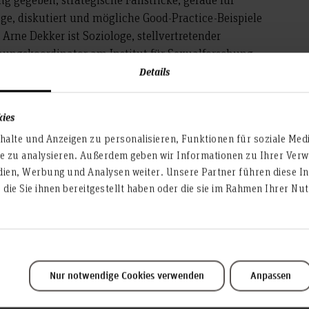
, diskutiert und mögliche Good-Practice-Beispiele
. Arne Dekker ist Soziologe, stellvertretender
chungskoordinator am Institut für Sexualforschung,
sche Psychiatrie des Universitätsklinikums Hamburg-
Details
zialwissenschaftlichen Fragestellungen der
schungsaktivitäten wurden u.a. von der DFG, der EU
kies
dert.
alte und Anzeigen zu personalisieren, Funktionen für soziale Med
te zu analysieren. Außerdem geben wir Informationen zu Ihrer Ve
dien, Werbung und Analysen weiter. Unsere Partner führen diese I
ch gerne bis zum 19.10.2025 bei Rebecca Hassan
die Sie ihnen bereitgestellt haben oder die sie im Rahmen Ihrer N
r.de) an. Bitte geben Sie bei der Anmeldung die Art
lnahme mit an.
Nur notwendige Cookies verwenden
Anpassen