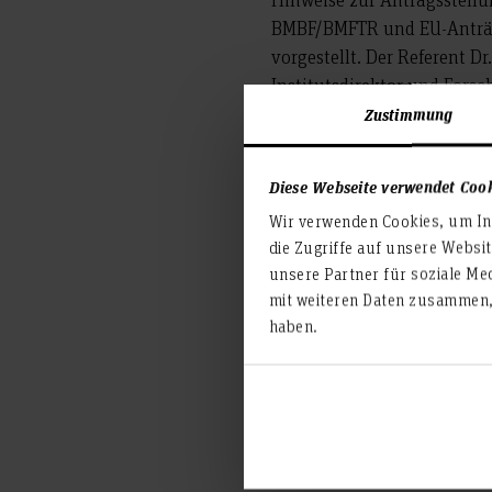
BMBF/BMFTR und EU-Anträge
vorgestellt. Der Referent Dr
Institutsdirektor und Fors
Sexualmedizin und forensi
Zustimmung
Eppendorf. Er forscht zu so
Sexualforschung. Seine For
Diese Webseite verwendet Coo
und dem BMBF/BMFTR geför
Wir verwenden Cookies, um Inh
die Zugriffe auf unsere Websi
unsere Partner für soziale Me
Melden Sie sich/meldet eu
mit weiteren Daten zusammen, 
(rebecca.hassan@hs-hannove
haben.
(Präsenz/digital) Ihrer Tei
Teilen