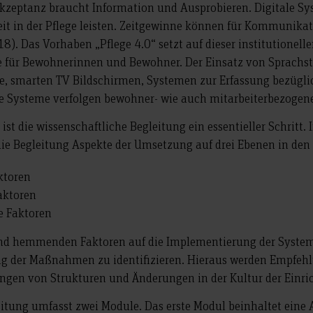
kzeptanz braucht Information und Ausprobieren. Digitale Sys
it in der Pflege leisten. Zeitgewinne können für Kommunika
8). Das Vorhaben „Pflege 4.0“ setzt auf dieser institutionel
te für Bewohnerinnen und Bewohner. Der Einsatz von Sprach
e, smarten TV Bildschirmen, Systemen zur Erfassung bezügli
e Systeme verfolgen bewohner- wie auch mitarbeiterbezogene
 ist die wissenschaftliche Begleitung ein essentieller Schritt.
e Begleitung Aspekte der Umsetzung auf drei Ebenen in den 
ktoren
aktoren
e Faktoren
en und hemmenden Faktoren auf die Implementierung der Syst
ung der Maßnahmen zu identifizieren. Hieraus werden Empfeh
gen von Strukturen und Änderungen in der Kultur der Einric
eitung umfasst zwei Module. Das erste Modul beinhaltet eine 