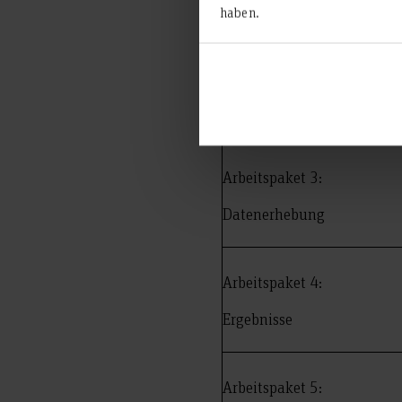
haben.
Arbeitspaket 2:
Vorbereitung und
Rekrutierung
Arbeitspaket 3:
Datenerhebung
Arbeitspaket 4:
Ergebnisse
Arbeitspaket 5: