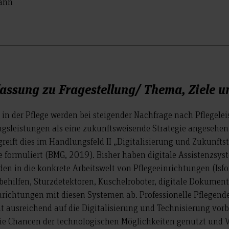
mann
ssung zu Fragestellung/ Thema, Ziele u
 in der Pflege werden bei steigender Nachfrage nach Pflegele
gsleistungen als eine zukunftsweisende Strategie angesehen
greift dies im Handlungsfeld II „Digitalisierung und Zukunfts
le formuliert (BMG, 2019). Bisher haben digitale Assistenzsy
den in die konkrete Arbeitswelt von Pflegeeinrichtungen (Isf
ehilfen, Sturzdetektoren, Kuschelroboter, digitale Dokumen
nrichtungen mit diesen Systemen ab. Professionelle Pflegend
cht ausreichend auf die Digitalisierung und Technisierung vor
e die Chancen der technologischen Möglichkeiten genutzt und