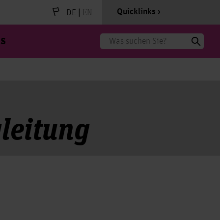
|
EN
Quicklinks
DE
s
Suche
gleitung