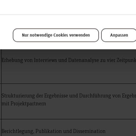
Literaturrecherche, Methodenworkshop, Rekrutierung von
Interviewteilnehmer*innen
Nur notwendige Cookies verwenden
Anpassen
Erhebung von Interviews und Datenanalyse zu vier Zeitpun
Strukturierung der Ergebnisse und Durchführung von Erge
mit Projektpartnern
Berichtlegung, Publikation und Dissemination