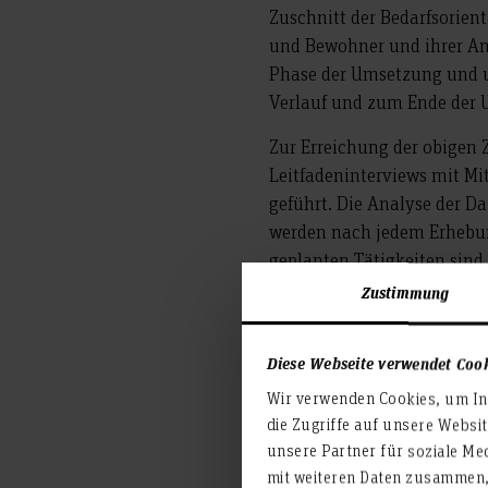
Zuschnitt der Bedarfsorien
und Bewohner und ihrer An-
Phase der Umsetzung und u
Verlauf und zum Ende der
Zur Erreichung der obigen 
Leitfadeninterviews mit M
geführt. Die Analyse der D
werden nach jedem Erhebung
geplanten Tätigkeiten sind
Zustimmung
Diese Webseite verwendet Coo
Arbeitspaket 1:
Wir verwenden Cookies, um Inh
Projektmanagement
die Zugriffe auf unsere Websi
unsere Partner für soziale Me
mit weiteren Daten zusammen, 