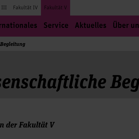
 III
Fakultät IV
Fakultät V
rnationales
Service
Aktuelles
Über un
 Begleitung
senschaftliche Be
n der Fakultät V