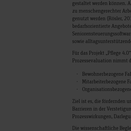
gestaltet werden können. A
zu menschengerechter Arbe
genutzt werden (Rösler, 201
bedarfsorientierte Angebo
Seniorensteuerungssoftwar
sowie alltagsunterstützend
Für das Projekt „Pflege 4.0“
Prozessevaluation nimmt di
Bewohnerbezogene Fa
Mitarbeiterbezogene F
Organisationsbezogen
Ziel ist es, die fördernd
Barrieren in der Verstetig
Prozesswirkungen, Darlegun
Die wissenschaftliche Begl