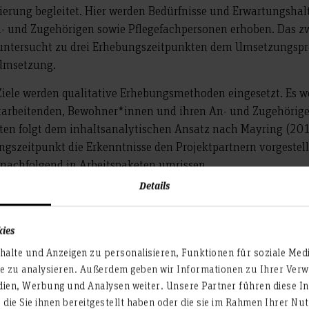
tierung begleitet. Hier werden Bedürfnisse und Erwartungsh
 und Zugehörigen sowie Pflegefachpersonen erhoben. Das zwe
ntersucht zu drei Erhebungszeitpunkten dem Umsetzungspro
 Umsetzung.
Ziele werden qualitative Erhebungsmethoden eingesetzt. Es w
itarbeitenden, Bewohner*innen und ihren An- und Zugehörige
aten folgt dem inhaltsanalytischen Ansatz nach Mayring (20
szeitpunkt die Erkenntnisse den Projektpartnern vorgestellt
 nachfolgend in Arbeitspaketen umrissen.
Details
kies
Kommunikation und Organisation mit den Praxispartnern u.
alte und Anzeigen zu personalisieren, Funktionen für soziale Med
Steuerungsgruppe, Vorbereitung, Durchführung und Nachbe
te zu analysieren. Außerdem geben wir Informationen zu Ihrer Ve
Projekttreffen.
dien, Werbung und Analysen weiter. Unsere Partner führen diese I
die Sie ihnen bereitgestellt haben oder die sie im Rahmen Ihrer N