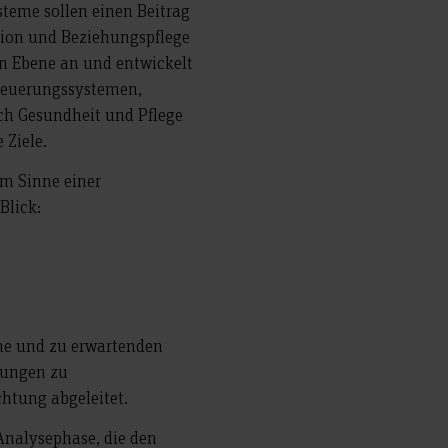
teme sollen einen Beitrag
tion und Beziehungspflege
len Ebene an und entwickelt
steuerungssystemen,
ch Gesundheit und Pflege
 Ziele.
 Im Sinne einer
Blick:
eme und zu erwartenden
lungen zu
htung abgeleitet.
Analysephase, die den